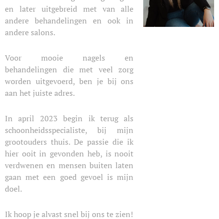
en later uitgebreid met van alle
andere behandelingen en ook in
andere salons.
Voor mooie nagels en
behandelingen die met veel zorg
worden uitgevoerd, ben je bij ons
aan het juiste adres. ​
In april 2023 begin ik terug als
schoonheidsspecialiste, bij mijn
grootouders thuis. De passie die ik
hier ooit in gevonden heb, is nooit
verdwenen en mensen buiten laten
gaan met een goed gevoel is mijn
doel.​
Ik hoop je alvast snel bij ons te zien!